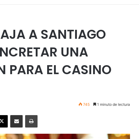
IAJA A SANTIAGO
ONCRETAR UNA
N PARA EL CASINO
745
1 minuto de lectura
ebook
X
Enviar vía email
Imprimir