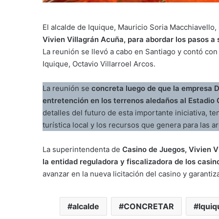
El alcalde de Iquique, Mauricio Soria Macchiavello,
Vivien Villagrán Acuña, para abordar los pasos a s
La reunión se llevó a cabo en Santiago y contó con 
Iquique, Octavio Villarroel Arcos.
La reunión se
concreta luego de que la empresa D
entretención en los terrenos aledaños al Estadi
detalles del futuro de esta importante iniciativa, t
turística local y los recursos que genera para las a
La superintendenta de
Casino de Juegos, Vivien 
la entidad reguladora y fiscalizadora de los casin
avanzar en la nueva licitación del casino y garantiza
alcalde
CONCRETAR
Iquiq