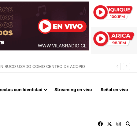
NEL MESSI
yectos con Identidad
Streaming en vivo
Señal en vivo
Facebook
X
Instag
Bu