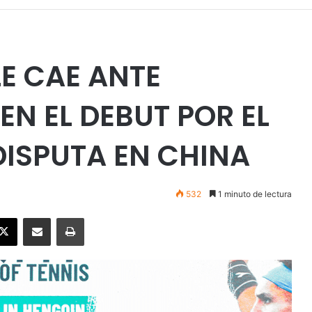
LE CAE ANTE
EN EL DEBUT POR EL
DISPUTA EN CHINA
532
1 minuto de lectura
ebook
X
Enviar vía email
Imprimir