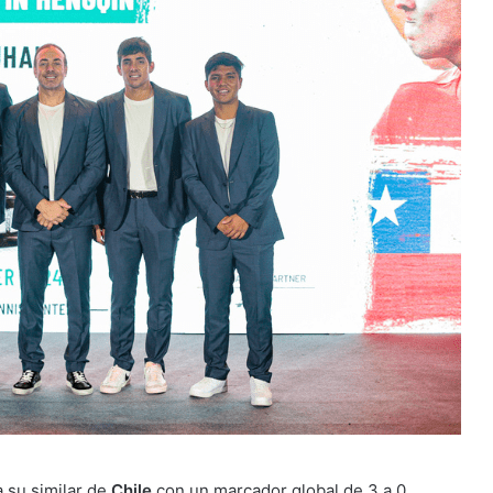
 su similar de
Chile
con un marcador global de 3 a 0