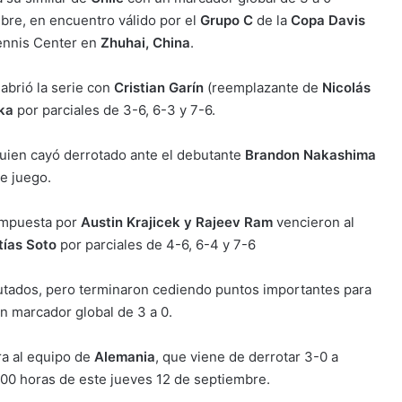
bre, en encuentro válido por el
Grupo C
de la
Copa Davis
Tennis Center en
Zhuhai, China
.
 abrió la serie con
Cristian Garín
(reemplazante de
Nicolás
lka
por parciales de 3-6, 6-3 y 7-6.
uien cayó derrotado ante el debutante
Brandon Nakashima
de juego.
ompuesta por
Austin Krajicek y Rajeev Ram
vencieron al
tías Soto
por parciales de 4-6, 6-4 y 7-6
putados, pero terminaron cediendo puntos importantes para
n marcador global de 3 a 0.
a al equipo de
Alemania
, que viene de derrotar 3-0 a
00:00 horas de este jueves 12 de septiembre.