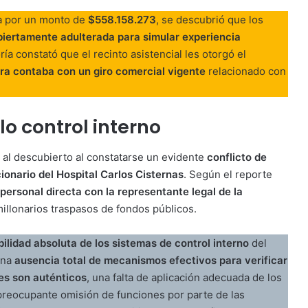
sa por un monto de
$558.158.273
, se descubrió que los
biertamente adulterada para simular experiencia
ría constató que el recinto asistencial les otorgó el
iera contaba con un giro comercial vigente
relacionado con
lo control interno
al descubierto al constatarse un evidente
conflicto de
ionario del Hospital Carlos Cisternas
. Según el reporte
 personal directa con la representante legal de la
illonarios traspasos de fondos públicos.
ilidad absoluta de los sistemas de control interno
del
una
ausencia total de mecanismos efectivos para verificar
es son auténticos
, una falta de aplicación adecuada de los
reocupante omisión de funciones por parte de las