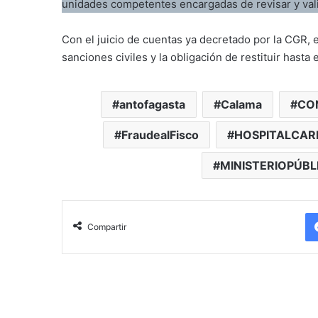
unidades competentes encargadas de revisar y vali
Con el juicio de cuentas ya decretado por la CGR, e
sanciones civiles y la obligación de restituir hasta
antofagasta
Calama
CO
FraudealFisco
HOSPITALCAR
MINISTERIOPÚBL
Compartir