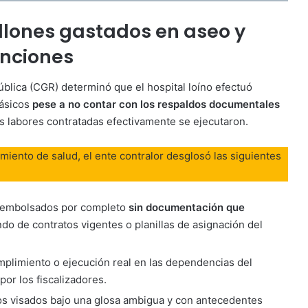
llones gastados en aseo y
unciones
pública (CGR) determinó que el hospital loíno efectuó
básicos
pese a no contar con los respaldos documentales
as labores contratadas efectivamente se ejecutaron.
miento de salud, el ente contralor desglosó las siguientes
embolsados por completo
sin documentación que
ndo de contratos vigentes o planillas de asignación del
plimiento o ejecución real en las dependencias del
por los fiscalizadores.
s visados bajo una glosa ambigua y con antecedentes