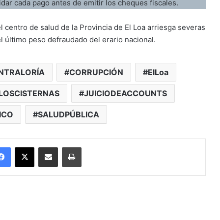
dar cada pago antes de emitir los cheques fiscales.
l centro de salud de la Provincia de El Loa arriesga severas
 el último peso defraudado del erario nacional.
NTRALORÍA
CORRUPCIÓN
ElLoa
LOSCISTERNAS
JUICIODEACCOUNTS
ICO
SALUDPÚBLICA
Facebook
X
Enviar vía email
Imprimir