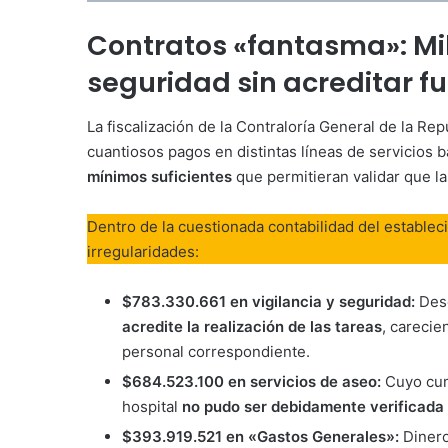
Contratos «fantasma»: Mi
seguridad sin acreditar f
La fiscalización de la Contraloría General de la Re
cuantiosos pagos en distintas líneas de servicios 
mínimos suficientes
que permitieran validar que l
Dentro de la cuestionada contabilidad del estableci
irregularidades:
$783.330.661 en vigilancia y seguridad:
Des
acredite la realización de las tareas
, carecie
personal correspondiente.
$684.523.100 en servicios de aseo:
Cuyo cum
hospital
no pudo ser debidamente verificada
$393.919.521 en «Gastos Generales»:
Dinero