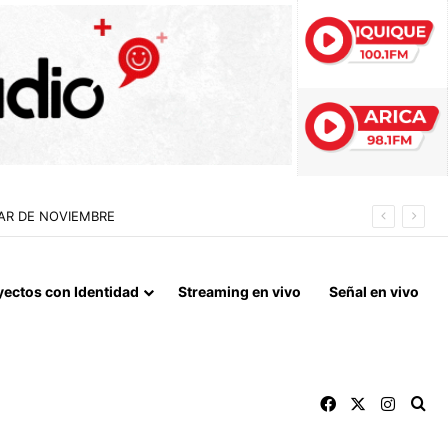
 QUE MARCA EL CORAZÓN DE LA FIESTA DE SAN LORENZO
yectos con Identidad
Streaming en vivo
Señal en vivo
Facebook
X
Instag
Bu