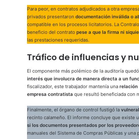
Para peor, en contratos adjudicados a otra empre
privados presentaron
documentación inválida o a
compatible en los procesos licitatorios. La Contralo
beneficio del contrato
pese a que la firma ni siqu
las prestaciones requeridas.
Tráfico de influencias y nu
El componente más polémico de la auditoría quedó 
interés que involucra de manera directa a un func
fiscalizador, este trabajador mantenía una
relación
empresa contratista
que resultó beneficiada con m
Finalmente, el órgano de control fustigó la
vulnerab
recinto calameño. El informe concluye que existe 
si los documentos presentados por los proveedor
manuales del Sistema de Compras Públicas y una p