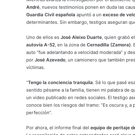
André
, nuevos testimonios ponen en duda las causa
Guardia Civil española
apuntó a un
exceso de vel
determinantes. Sin embargo, testigos aseguran que 
Uno de ellos es
José Aleixo Duarte
, quien grabó e
autovía A-52
, en la zona de
Cernadilla (Zamora)
.
auto “fue adelantando a velocidad moderada” y dest
por
José Azevedo
, un camionero que también prese
víctimas.
“
Tengo la conciencia tranquila
. Sé lo que pasé es
sentido pésame a la familia, tienen mi palabra de 
un video publicado en redes sociales. El testigo as
conoce bien los riesgos del tramo: “Es oscura y, a p
perfección”.
Por ahora, el informe final del
equipo de peritaje d