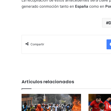
La recopilación de estos antecedentes será clave pa
generado conmoción tanto en
España
como en
Po
D
Compartir
Artículos relacionados