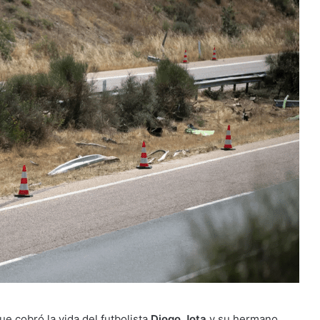
ue cobró la vida del futbolista
Diogo Jota
y su hermano