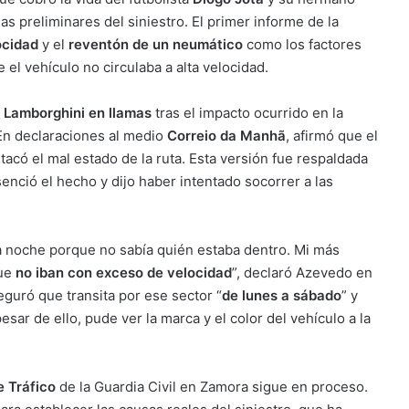
s preliminares del siniestro. El primer informe de la
ocidad
y el
reventón de un neumático
como los factores
el vehículo no circulaba a alta velocidad.
l
Lamborghini en llamas
tras el impacto ocurrido en la
 En declaraciones al medio
Correio da Manhã
, afirmó que el
acó el mal estado de la ruta. Esta versión fue respaldada
nció el hecho y dijo haber intentado socorrer a las
a noche porque no sabía quién estaba dentro. Mi más
que
no iban con exceso de velocidad
”, declaró Azevedo en
eguró que transita por ese sector “
de lunes a sábado
” y
esar de ello, pude ver la marca y el color del vehículo a la
e Tráfico
de la Guardia Civil en Zamora sigue en proceso.