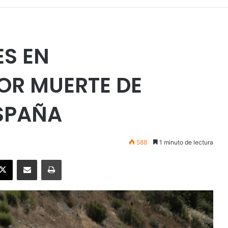
S EN
OR MUERTE DE
ESPAÑA
588
1 minuto de lectura
ebook
X
Enviar vía email
Imprimir