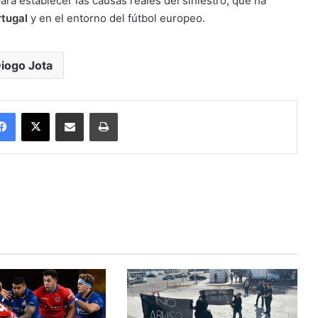
ra establecer las causas reales del siniestro, que ha
rtugal
y en el entorno del fútbol europeo.
iogo Jota
Facebook
X
Enviar vía email
Imprimir