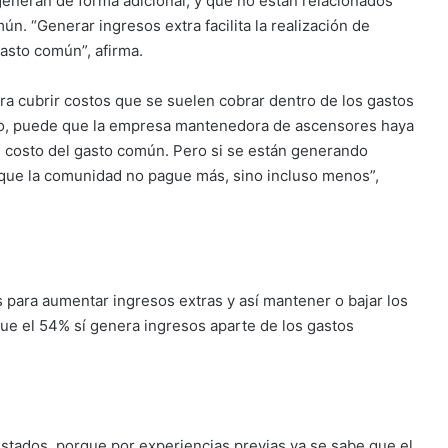
generan de forma adicional, y que no están relacionados
n. “Generar ingresos extra facilita la realización de
asto común”, afirma.
ra cubrir costos que se suelen cobrar dentro de los gastos
plo, puede que la empresa mantenedora de ascensores haya
 costo del gasto común. Pero si se están generando
 que la comunidad no pague más, sino incluso menos”,
 para aumentar ingresos extras y así mantener o bajar los
ue el 54% sí genera ingresos aparte de los gastos
estados, porque por experiencias previas ya se sabe que el