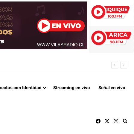
CIDIO Y HURTO EN POZO ALMONTE
yectos con Identidad
Streaming en vivo
Señal en vivo
Facebook
X
Instag
Bu