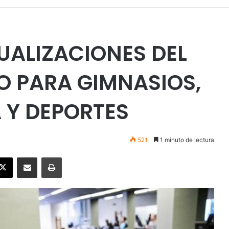
UALIZACIONES DEL
O PARA GIMNASIOS,
A Y DEPORTES
521
1 minuto de lectura
ebook
X
Enviar vía email
Imprimir