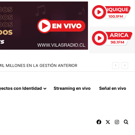
TAR DE NOVIEMBRE
yectos con Identidad
Streaming en vivo
Señal en vivo
Facebook
X
Instag
Bu