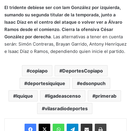
El tridente debiese ser con Iam González por izquierda,
sumando su segunda titular de la temporada, junto a
Isaac Díaz en el centro del ataque o volver ver a Álvaro
Ramos desde el comienzo. Cierra la ofensiva César
González por derecha
. Las alternativas a tener en cuenta
serán: Simón Contreras, Brayan Garrido, Antony Henríquez
e Isaac Díaz o Ramos, dependiendo quien inicie el partido.
copiapo
DeportesCopiapo
deportesiquique
edsonpuch
Iquique
ligadeascenso
primerab
vilasradiodeportes
Facebook
X
WhatsApp
Telegram
Enviar vía email
Imprimir