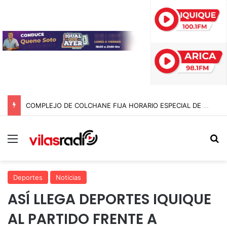
COMPLEJO DE COLCHANE FIJA HORARIO ESPECIAL DE ATENCIÓN PEATONAL DESDE BOLIVIA DE CARA A LA FIESTA DE SAN LORENZO
Menú
B
Deportes
Noticias
ASÍ LLEGA DEPORTES IQUIQUE
AL PARTIDO FRENTE A