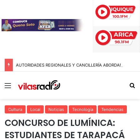
AUTORIDADES REGIONALES Y CANCILLERÍA ABORDAN SEGURIDAD TRANSNACIONAL EN EL CORREDOR BIOCEÁNICO
Menú
B
Cultura
Local
Noticias
Tecnología
Tendencias
CONCURSO DE LUMÍNICA:
ESTUDIANTES DE TARAPACÁ