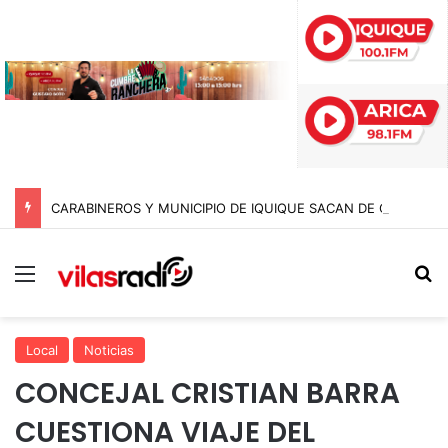
CARABINEROS Y MUNICIPIO DE IQUIQUE SACAN DE CIRCULACIÓN 10 MOTOCICLETAS Y DETIENEN A SEIS SUJETOS EN FISCALIZACIÓN NOCTURNA
Menú
B
Local
Noticias
CONCEJAL CRISTIAN BARRA
CUESTIONA VIAJE DEL