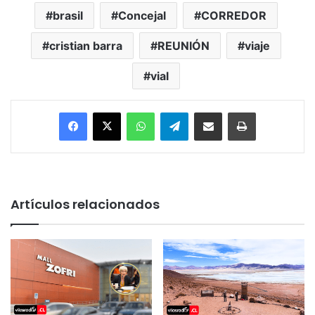
brasil
Concejal
CORREDOR
cristian barra
REUNIÓN
viaje
vial
Facebook
X
WhatsApp
Telegram
Enviar vía email
Imprimir
Artículos relacionados