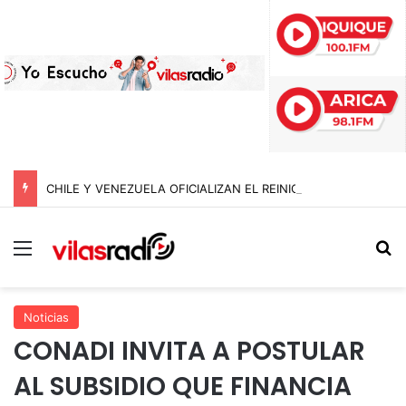
CHILE Y VENEZUELA OFICIALIZAN EL REINICIO DE RELACIONES CONSULARES Y AVANZAN HACIA LA NORMALIZACIÓN DE VÍNCULOS BILATERALES
Menú
B
Noticias
CONADI INVITA A POSTULAR
AL SUBSIDIO QUE FINANCIA