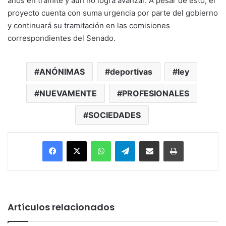
años en trámite y aún no logra avanzar. A pesar de esto, el
proyecto cuenta con suma urgencia por parte del gobierno
y continuará su tramitación en las comisiones
correspondientes del Senado.
ANÓNIMAS
deportivas
ley
NUEVAMENTE
PROFESIONALES
SOCIEDADES
Facebook
X
WhatsApp
Telegram
Enviar vía email
Imprimir
Artículos relacionados