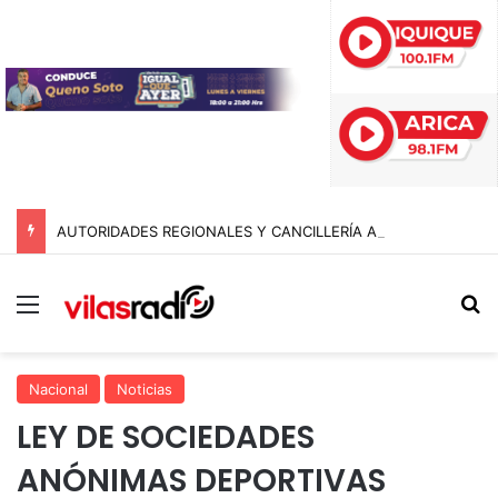
AUTORIDADES REGIONALES Y CANCILLERÍA ABORDAN SEGURIDAD TRANSNACIONAL EN EL CORREDOR BIOCEÁNICO
Menú
B
Nacional
Noticias
LEY DE SOCIEDADES
ANÓNIMAS DEPORTIVAS