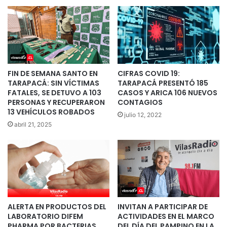
FIN DE SEMANA SANTO EN
CIFRAS COVID 19:
TARAPACÁ: SIN VÍCTIMAS
TARAPACÁ PRESENTÓ 185
FATALES, SE DETUVO A 103
CASOS Y ARICA 106 NUEVOS
PERSONAS Y RECUPERARON
CONTAGIOS
13 VEHÍCULOS ROBADOS
julio 12, 2022
abril 21, 2025
ALERTA EN PRODUCTOS DEL
INVITAN A PARTICIPAR DE
LABORATORIO DIFEM
ACTIVIDADES EN EL MARCO
PHARMA POR BACTERIAS
DEL DÍA DEL PAMPINO EN LA