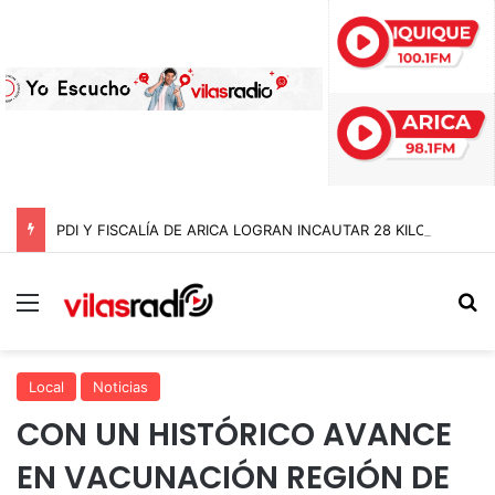
PDI Y FISCALÍA DE ARICA LOGRAN INCAUTAR 28 KILOS DE MARIHUANA OCULTOS EN UN CAMIÓN DE ALTO TONELAJE EN CHUNGARÁ
Menú
B
Local
Noticias
CON UN HISTÓRICO AVANCE
EN VACUNACIÓN REGIÓN DE