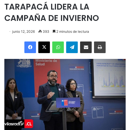
TARAPACÁ LIDERA LA
CAMPAÑA DE INVIERNO
junio 12, 2026
393
2 minutos de lectura
Facebook
X
WhatsApp
Telegram
Enviar vía email
Imprimir