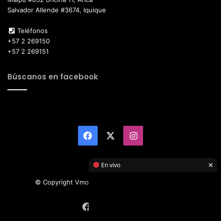
Salvador Allende #3674, Iquique
Teléfonos
+57 2 269150
+57 2 269151
Búscanos en facebook
Facebook
X
Instagram
×
En vivo
© Copyright Vmotor TI 2026, All Rights Reserved
Facebook
X
Instagram