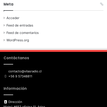
Meta
Acceder
Feed de entradas
Feed de comentarios
WordPress.org
Contáctanos
contacto@vilasradio.cl
+56 9 57348811
Información
Dirección
Maipú #652 oficina 11, Arica