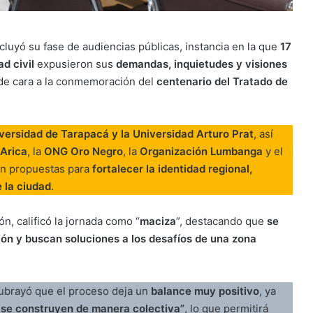
luyó su fase de audiencias públicas, instancia en la que
17
d civil
expusieron sus
demandas, inquietudes y visiones
, de cara a la conmemoración del
centenario del Tratado de
versidad de Tarapacá y la Universidad Arturo Prat
, así
Arica
, la
ONG Oro Negro
, la
Organización Lumbanga
y el
on propuestas para
fortalecer la identidad regional,
e la ciudad
.
ón, calificó la jornada como “
maciza
”, destacando que
se
ión y buscan soluciones a los desafíos de una zona
ubrayó que el proceso deja un
balance muy positivo
, ya
a se construyen de manera colectiva”
, lo que permitirá