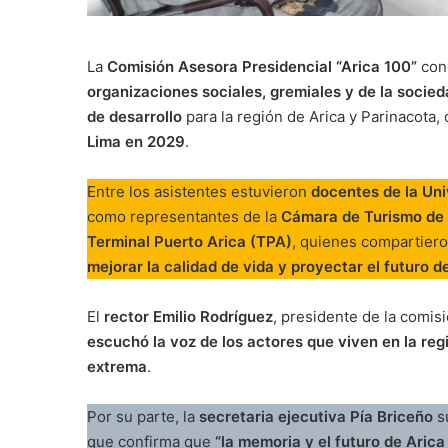
La
Comisión Asesora Presidencial “Arica 100”
conc
organizaciones sociales, gremiales y de la socieda
de desarrollo
para la región de Arica y Parinacota
Lima en 2029
.
Entre los asistentes estuvieron
docentes de la Uni
como representantes de la
Cámara de Turismo de 
Terminal Puerto Arica (TPA)
, quienes compartier
mejorar la calidad de vida y proyectar el futuro d
El
rector Emilio Rodríguez
, presidente de la comisi
escuchó la voz de los actores que viven en la reg
extrema
.
Por su parte, la
secretaria ejecutiva Pía Briceño
s
que confirma que
“la memoria y el futuro de Aric