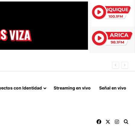
N DE ALTO TONELAJE EN CHUNGARÁ
yectos con Identidad
Streaming en vivo
Señal en vivo
Facebook
X
Instag
Bu