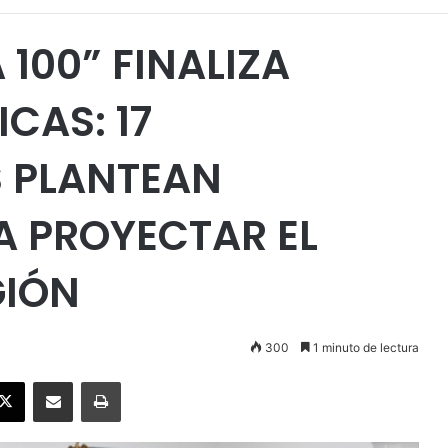
100” FINALIZA
CAS: 17
 PLANTEAN
A PROYECTAR EL
GIÓN
300
1 minuto de lectura
ebook
X
Enviar vía email
Imprimir