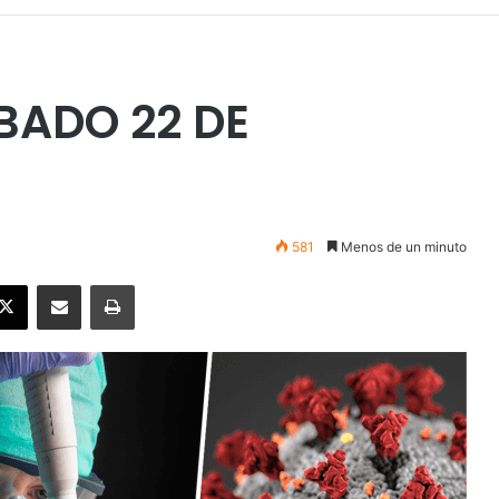
BADO 22 DE
581
Menos de un minuto
ebook
X
Enviar vía email
Imprimir