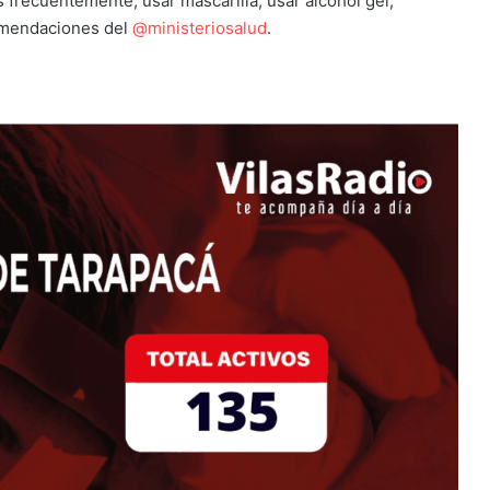
 frecuentemente, usar mascarilla, usar alcohol gel,
comendaciones del
@ministeriosalud
.