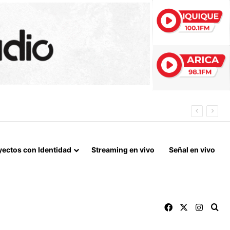
 LA NORMALIZACIÓN DE VÍNCULOS BILATERALES
yectos con Identidad
Streaming en vivo
Señal en vivo
Facebook
X
Instag
Bu