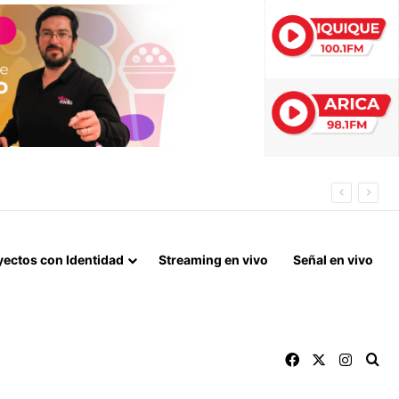
ÓN PREVENTIVA
yectos con Identidad
Streaming en vivo
Señal en vivo
Facebook
X
Instag
Bu