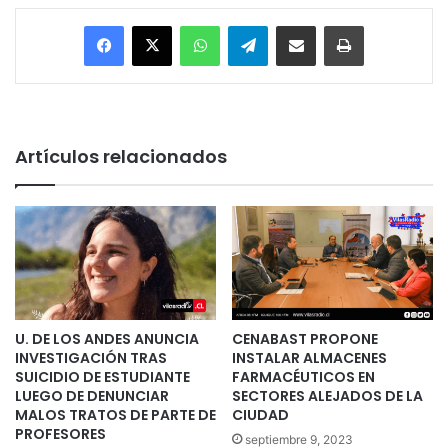
Facebook
X
WhatsApp
Telegram
Enviar vía email
Imprimir
Artículos relacionados
U. DE LOS ANDES ANUNCIA
CENABAST PROPONE
INVESTIGACIÓN TRAS
INSTALAR ALMACENES
SUICIDIO DE ESTUDIANTE
FARMACÉUTICOS EN
LUEGO DE DENUNCIAR
SECTORES ALEJADOS DE LA
MALOS TRATOS DE PARTE DE
CIUDAD
PROFESORES
septiembre 9, 2023