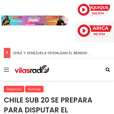
CHILE Y VENEZUELA OFICIALIZAN EL REINICIO DE RELACIONES CONSULARES Y AVANZAN HACIA LA NORMALIZACIÓN DE VÍNCULOS BILATERALES
Menú
B
Deportes
Noticias
CHILE SUB 20 SE PREPARA
PARA DISPUTAR EL