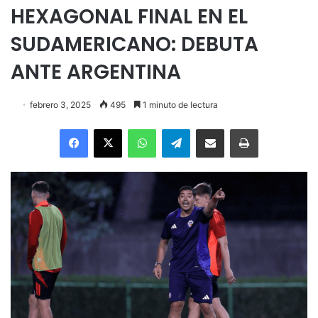
HEXAGONAL FINAL EN EL
SUDAMERICANO: DEBUTA
ANTE ARGENTINA
febrero 3, 2025
495
1 minuto de lectura
Facebook
X
WhatsApp
Telegram
Enviar vía email
Imprimir