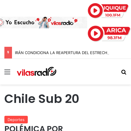
IRÁN CONDICIONA LA REAPERTURA DEL ESTRECHO DE ORMUZ Y EXIGE A ESTADOS UNIDOS EL FIN DEL BLOQUEO Y REPARACIONES DE GUERRA
Menú
B
Chile Sub 20
Deportes
POLÉMICA POR