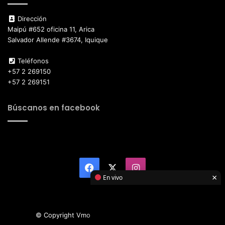
Dirección
Maipú #652 oficina 11, Arica
Salvador Allende #3674, Iquique
Teléfonos
+57 2 269150
+57 2 269151
Búscanos en facebook
Facebook
X
Instagram
×
En vivo
© Copyright Vmotor TI 2026, All Rights Reserved