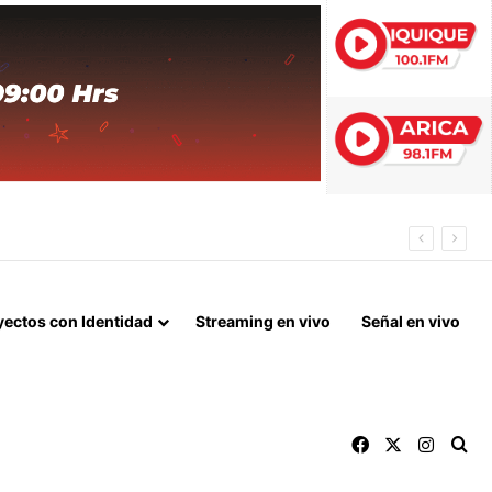
 FIN DEL BLOQUEO Y REPARACIONES DE GUERRA
yectos con Identidad
Streaming en vivo
Señal en vivo
Facebook
X
Instag
Bu