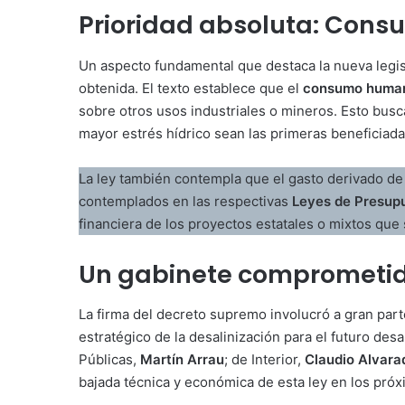
Prioridad absoluta: Con
Un aspecto fundamental que destaca la nueva legisl
obtenida. El texto establece que el
consumo human
sobre otros usos industriales o mineros. Esto bus
mayor estrés hídrico sean las primeras beneficiad
La ley también contempla que el gasto derivado de
contemplados en las respectivas
Leyes de Presupu
financiera de los proyectos estatales o mixtos que 
Un gabinete comprometi
La firma del decreto supremo involucró a gran part
estratégico de la desalinización para el futuro desa
Públicas,
Martín Arrau
; de Interior,
Claudio Alvara
bajada técnica y económica de esta ley en los pró