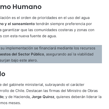
sumo Humano
ación es el orden de prioridades en el uso del agua
o y el saneamiento
tendrán siempre preferencia por
ca garantizar que las comunidades costeras y zonas con
as con esta nueva fuente de agua.
 su implementación se financiará mediante los recursos
estos del Sector Público
, asegurando así la viabilidad
surjan bajo este alero.
do
e del gabinete ministerial, subrayando el carácter
rrollo de Chile. Destacan las firmas del Ministro de Obras
do
; y de Hacienda,
Jorge Quiroz
, quienes deberán liderar la
ximos meses.