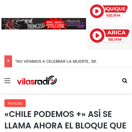
“NO VENIMOS A CELEBRAR LA MUERTE, SINO LA VIDA”: LA EMOTIVA ROMERÍA AL CEMENTERIO QUE MARCA EL CORAZÓN DE LA FIESTA DE SAN LORENZO
Menú
B
Noticias
«CHILE PODEMOS +» ASÍ SE
LLAMA AHORA EL BLOQUE QUE