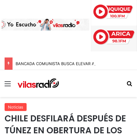
BANCADA COMUNISTA BUSCA ELEVAR A TRES AÑOS DE CÁRCEL LAS PENAS A POLICÍAS POR APREMIOS ILEGÍTIMOS EN MODIFICACIÓN A LA LEY NAIN-RETAMAL
Menú
B
Noticias
CHILE DESFILARÁ DESPUÉS DE
TÚNEZ EN OBERTURA DE LOS