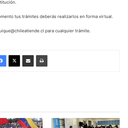
titución.
nto tus trámites deberás realizarlos en forma virtual.
quique@chileatiende.cl para cualquier trámite.
Facebook
X
Enviar vía email
Imprimir