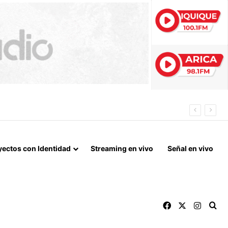
 FIN DEL BLOQUEO Y REPARACIONES DE GUERRA
yectos con Identidad
Streaming en vivo
Señal en vivo
Facebook
X
Instag
Bu