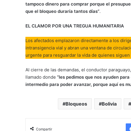
tampoco dinero para comprar porque el presupues
que el bloqueo duraría tantos días”
.
EL CLAMOR POR UNA TREGUA HUMANITARIA
Los afectados emplazaron directamente a los dirig
intransigencia vial y abran una ventana de circula
urgente para resguardar la vida de quienes siguen 
Al cierre de las demandas, el conductor paraguayo
llamado donde
“les pedimos que nos ayuden para 
intermedio para poder avanzar, porque aquí es m
Bloqueos
Bolivia
Compartir