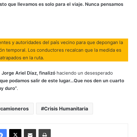
to que llevamos es solo para el viaje. Nunca pensamos
entes y autoridades del país vecino para que depongan la
ción temporal. Los conductores recalcan que la medida es
atrapados en la ruta.
,
Jorge Ariel Díaz, finalizó
haciendo un desesperado
que podamos salir de este lugar…Que nos den un cuarto
uy duro”
.
camioneros
Crisis Humanitaria
Facebook
X
Enviar vía email
Imprimir