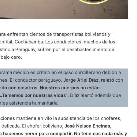
era
enfrentan cientos de transportistas bolivianos y
onfital, Cochabamba. Los conductores, muchos de los
estino a Paraguay, sufren por el desabastecimiento de
bajo cero.
rama médico es crítico en el paso cordillerano debido a
iones. El conductor paraguayo,
Jorge Ariel Díaz, relató
con
ndo con nosotros. Nuestros cuerpos no están
ío…Tememos por nuestras vidas”
. Díaz alertó además que
rles asistencia humanitaria.
raciones mantiene en vilo la subsistencia de los choferes,
delicada. El chofer boliviano,
José Nelson Encinas,
la hacemos hervir para compartir. No tenemos nada más y