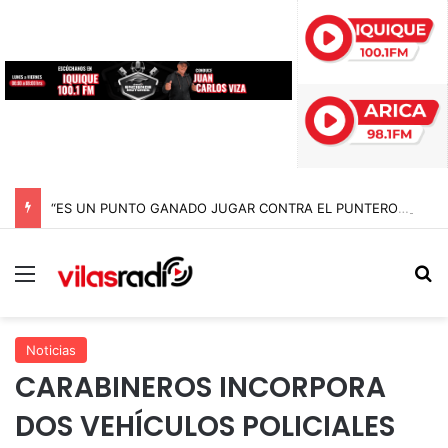
“ES UN PUNTO GANADO JUGAR CONTRA EL PUNTERO” HERNÁN PEÑA TRAS EL EMPATE CON COBRELOA
Menú
B
Noticias
CARABINEROS INCORPORA
DOS VEHÍCULOS POLICIALES