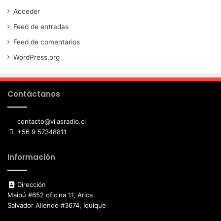
Acceder
Feed de entradas
Feed de comentarios
WordPress.org
Contáctanos
contacto@vilasradio.cl
+56 9 57348811
Información
Dirección
Maipú #652 oficina 11, Arica
Salvador Allende #3674, Iquique