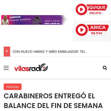
CON NUEVO HIMNO Y NIÑO EMBAJADOR: TELETÓN ARRANCA SU CAMPAÑA 2026 CON LA META DE SUPERAR LOS $44 MIL MILLONES
Menú
B
Noticias
CARABINEROS ENTREGÓ EL
BALANCE DEL FIN DE SEMANA