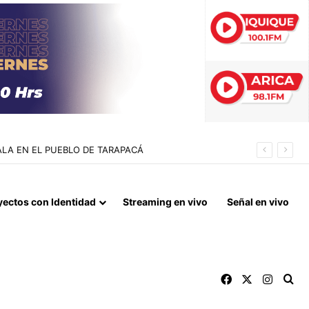
INA DULCINEA
yectos con Identidad
Streaming en vivo
Señal en vivo
Facebook
X
Instag
Bu