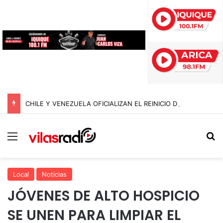
CHILE Y VENEZUELA OFICIALIZAN EL REINICIO DE RELACIONES CONSULARES Y AVANZAN HACIA LA NORMALIZACIÓN DE VÍNCULOS BILATERALES
Menú
B
Local
Noticias
JÓVENES DE ALTO HOSPICIO
SE UNEN PARA LIMPIAR EL