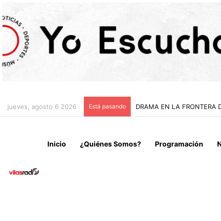
jueves, agosto 6 2026
Está pasando
PDI Y FISCALÍA DE ARIC
Inicio
¿Quiénes Somos?
Programación
N
Local
Noticias