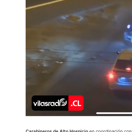
Carabineros de Alto Hospicio
en coordinación con