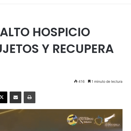
ALTO HOSPICIO
SUJETOS Y RECUPERA
416
1 minuto de lectura
ebook
X
Enviar vía email
Imprimir