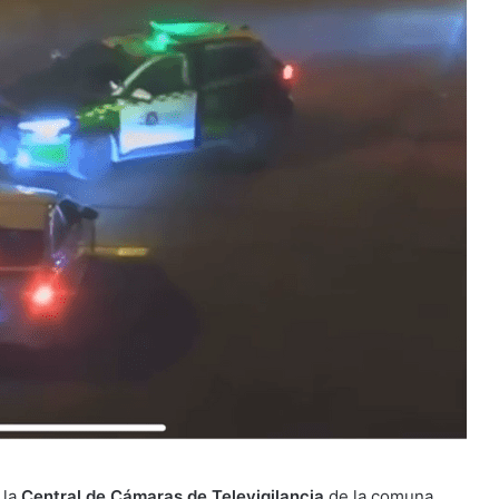
 la
Central de Cámaras de Televigilancia
de la comuna