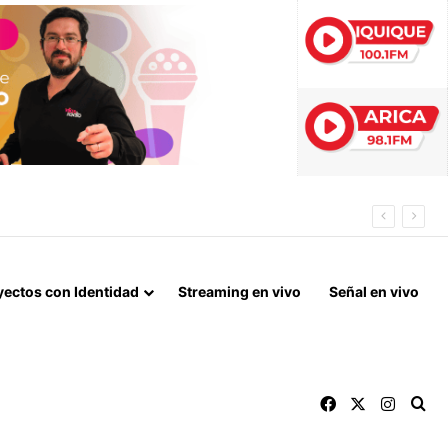
N DE ALTO TONELAJE EN CHUNGARÁ
yectos con Identidad
Streaming en vivo
Señal en vivo
Facebook
X
Instag
Bu