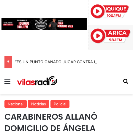
“ES UN PUNTO GANADO JUGAR CONTRA EL PUNTERO” HERNÁN PEÑA TRAS EL EMPATE CON COBRELOA
Menú
B
Nacional
Noticias
Policial
CARABINEROS ALLANÓ
DOMICILIO DE ÁNGELA