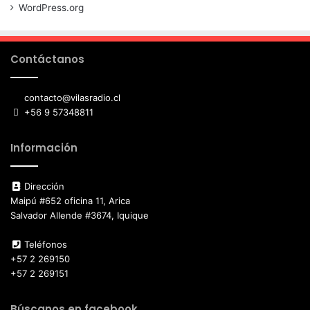
WordPress.org
Contáctanos
contacto@vilasradio.cl
+56 9 57348811
Información
Dirección
Maipú #652 oficina 11, Arica
Salvador Allende #3674, Iquique
Teléfonos
+57 2 269150
+57 2 269151
Búscanos en facebook