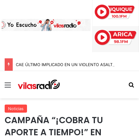
CAE ÚLTIMO IMPLICADO EN UN VIOLENTO ASALTO A COMERCIANTE DEL AGRO EN IQUIQUE: ESTUVO MÁS DE DOS AÑOS PRÓFUGO
Menú
B
Noticias
CAMPAÑA “¡COBRA TU
APORTE A TIEMPO!” EN