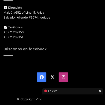
Dirección
Maipú #652 oficina 11, Arica
Salvador Allende #3674, Iquique
Teléfonos
+57 2 269150
+57 2 269151
Búscanos en facebook
Facebook
X
Instagram
×
En vivo
© Copyright Vmotor TI 2026, All Rights Reserved