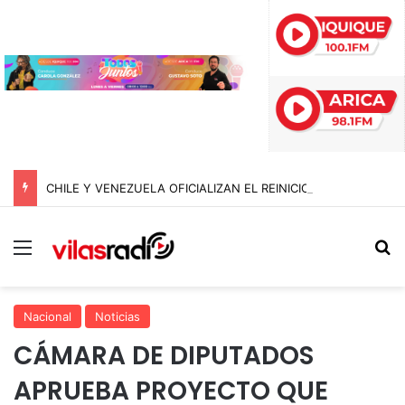
CHILE Y VENEZUELA OFICIALIZAN EL REINICIO DE RELACIONES CONSULARES Y AVANZAN HACIA LA NORMALIZACIÓN DE VÍNCULOS BILATERALES
Menú
B
Nacional
Noticias
CÁMARA DE DIPUTADOS
APRUEBA PROYECTO QUE