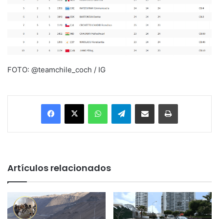
FOTO: @teamchile_coch / IG
Facebook
X
WhatsApp
Telegram
Enviar vía email
Imprimir
Artículos relacionados