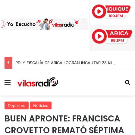
PDI Y FISCALÍA DE ARICA LOGRAN INCAUTAR 28 KILOS DE MARIHUANA OCULTOS EN UN CAMIÓN DE ALTO TONELAJE EN CHUNGARÁ
Menú
B
Deportes
Noticias
BUEN APRONTE: FRANCISCA
CROVETTO REMATÓ SÉPTIMA