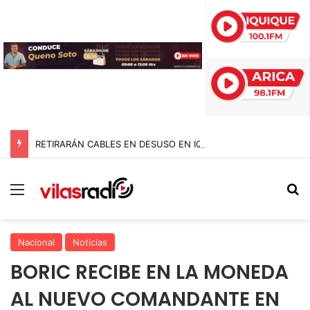
RETIRARÁN CABLES EN DESUSO EN IQUIQUE: MESA TÉCNICA DEFINE PLAN DE TRABAJO A CONTAR DE NOVIEMBRE
Menú
B
Nacional
Noticias
BORIC RECIBE EN LA MONEDA
AL NUEVO COMANDANTE EN