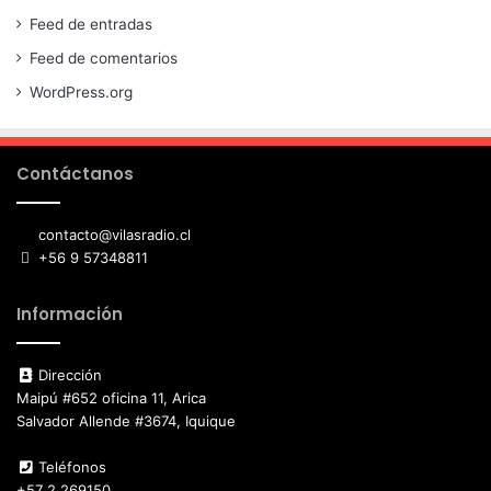
Feed de entradas
Feed de comentarios
WordPress.org
Contáctanos
contacto@vilasradio.cl
+56 9 57348811
Información
Dirección
Maipú #652 oficina 11, Arica
Salvador Allende #3674, Iquique
Teléfonos
+57 2 269150