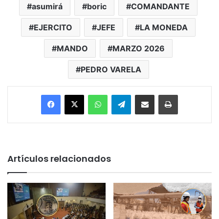
asumirá
boric
COMANDANTE
EJERCITO
JEFE
LA MONEDA
MANDO
MARZO 2026
PEDRO VARELA
Facebook
X
WhatsApp
Telegram
Enviar vía email
Imprimir
Artículos relacionados