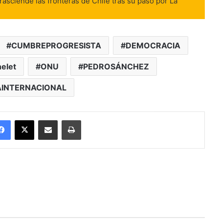
 trasciende las fronteras de Chile tras su paso por La
CUMBREPROGRESISTA
DEMOCRACIA
elet
ONU
PEDROSÁNCHEZ
AINTERNACIONAL
Facebook
X
Enviar vía email
Imprimir