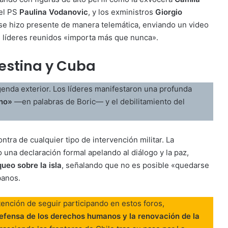
del PS
Paulina Vodanovic
, y los exministros
Giorgio
se hizo presente de manera telemática, enviando un video
 líderes reunidos «importa más que nunca».
lestina y Cuba
genda exterior. Los líderes manifestaron una profunda
ino»
—en palabras de Boric— y el debilitamiento del
ntra de cualquier tipo de intervención militar. La
una declaración formal apelando al diálogo y la paz,
queo sobre la isla
, señalando que no es posible «quedarse
banos.
ntención de seguir participando en estos foros,
 defensa de los derechos humanos y la renovación de la