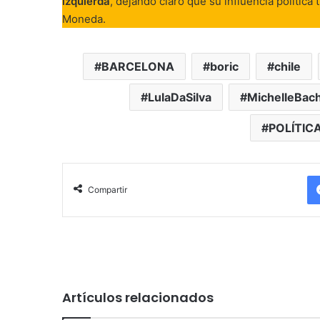
izquierda
, dejando claro que su influencia política
Moneda.
BARCELONA
boric
chile
LulaDaSilva
MichelleBach
POLÍTIC
Compartir
Artículos relacionados