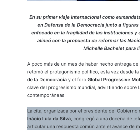
En su primer viaje internacional como exmandatar
en Defensa de la Democracia junto a figuras
enfocado en la fragilidad de las instituciones y
alineó con la propuesta de reformar las Naci
Michelle Bachelet para l
A poco más de un mes de haber hecho entrega de l
retomó el protagonismo político, esta vez desde la 
de la Democracia
y el foro
Global Progressive Mob
clave del progresismo mundial, advirtiendo sobre
contemporáneas.
La cita, organizada por el presidente del Gobierno
Inácio Lula da Silva
, congregó a una docena de jefe
articular una respuesta común ante el avance de mo