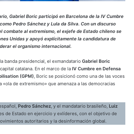
io, Gabriel Boric participó en Barcelona de la IV Cumbre
 como Pedro Sánchez y Lula da Silva. Con un discurso
 el combate al extremismo, el exjefe de Estado chileno se
ones Unidas y apoyó explícitamente la candidatura de
iderar el organismo internacional.
a banda presidencial, el exmandatario
Gabriel Boric
capital catalana. En el marco de la
IV Cumbre en Defensa
ilisation (GPM)
, Boric se posicionó como una de las voces
 la «ola de extremismo» que amenaza a las democracias
 español,
Pedro Sánchez
, y el mandatario brasileño,
Luiz
s de Estado en ejercicio y exlíderes, con el objetivo de
vimientos autoritarios y la desinformación global.