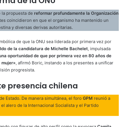
forma de la ONU
e la propuesta de
reformar profundamente la Organización
ntes coincidieron en que el organismo ha mantenido un
stina y diversas derivas autoritarias.
imbólica de que la ONU sea liderada por primera vez por
ldo de la candidatura de Michelle Bachelet
, impulsada
na oportunidad de que por primera vez en 80 años de
a mujer»
, afirmó Boric, instando a los presentes a unificar
isión progresista.
te presencia chilena
s de Estado. De manera simultánea, el foro
GPM
reunió a
l alero de la Internacional Socialista y el Partido
tando con figuras de alto perfil como la exvocera
Camila