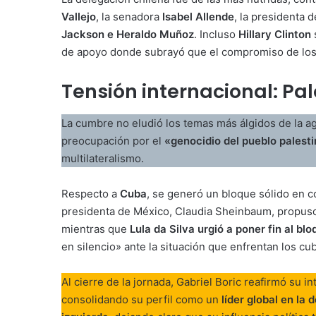
Vallejo
, la senadora
Isabel Allende
, la presidenta 
Jackson e Heraldo Muñoz
. Incluso
Hillary Clinton
de apoyo donde subrayó que el compromiso de los
Tensión internacional: Pa
La cumbre no eludió los temas más álgidos de la a
preocupación por el
«genocidio del pueblo palest
multilateralismo.
Respecto a
Cuba
, se generó un bloque sólido en co
presidenta de México, Claudia Sheinbaum, propuso 
mientras que
Lula da Silva urgió a poner fin al blo
en silencio» ante la situación que enfrentan los cu
Al cierre de la jornada, Gabriel Boric reafirmó su i
consolidando su perfil como un
líder global en la