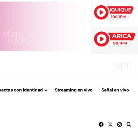
S
yectos con Identidad
Streaming en vivo
Señal en vivo
Facebook
X
Instag
Bu