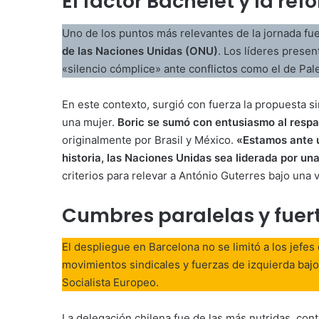
El factor Bachelet y la re
Uno de los puntos más relevantes de la jornada fu
de las Naciones Unidas (ONU)
. Los líderes prese
«silencio cómplice» ante conflictos como el de Pale
En este contexto, surgió con fuerza la propuesta s
una mujer.
Boric se sumó con entusiasmo al respa
originalmente por Brasil y México.
«Estamos ante u
historia, las Naciones Unidas sea liderada por un
criterios para relevar a António Guterres bajo una v
Cumbres paralelas y fuer
El despliegue en Barcelona no se limitó a los jefe
movimientos sindicales y fuerzas de izquierda bajo e
Socialista Europeo.
La delegación chilena fue de las más nutridas, con