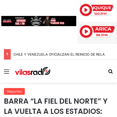
CHILE Y VENEZUELA OFICIALIZAN EL REINICIO DE RELACIONES CONSULARES Y AVANZAN HACIA LA NORMALIZACIÓN DE VÍNCULOS BILATERALES
Menú
B
Deportes
BARRA “LA FIEL DEL NORTE” Y
LA VUELTA A LOS ESTADIOS: