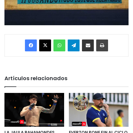
Facebook
X
WhatsApp
Telegram
Enviar vía email
Imprimir
Artículos relacionados
LA JAULA BAHAMONDES
EVERTON PONE FIN AL CICLO