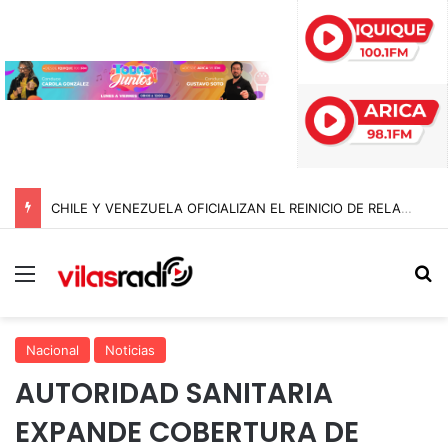
CHILE Y VENEZUELA OFICIALIZAN EL REINICIO DE RELACIONES CONSULARES Y AVANZAN HACIA LA NORMALIZACIÓN DE VÍNCULOS BILATERALES
Menú
B
Nacional
Noticias
AUTORIDAD SANITARIA
EXPANDE COBERTURA DE