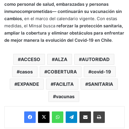
como personal de salud, embarazadas y personas
inmunocomprometidas— continuarán su vacunación sin
cambios
, en el marco del calendario vigente. Con estas
medidas, el Minsal busca
reforzar la protección sanitaria,
ampliar la cobertura y eliminar obstáculos para enfrentar
de mejor manera la evolución del Covid-19 en Chile
.
ACCESO
ALZA
AUTORIDAD
casos
COBERTURA
covid-19
EXPANDE
FACILITA
SANITARIA
vacunas
Facebook
X
WhatsApp
Telegram
Enviar vía email
Imprimir