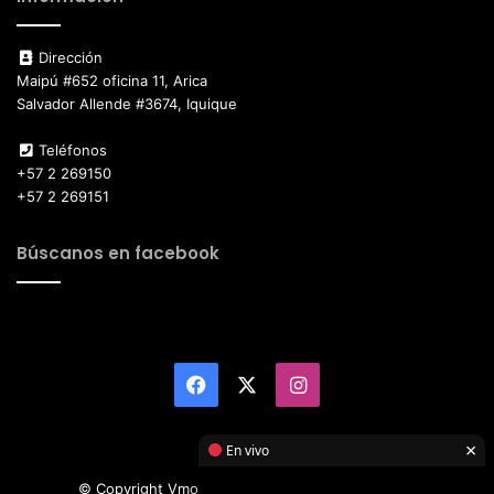
Dirección
Maipú #652 oficina 11, Arica
Salvador Allende #3674, Iquique
Teléfonos
+57 2 269150
+57 2 269151
Búscanos en facebook
Facebook
X
Instagram
×
En vivo
© Copyright Vmotor TI 2026, All Rights Reserved