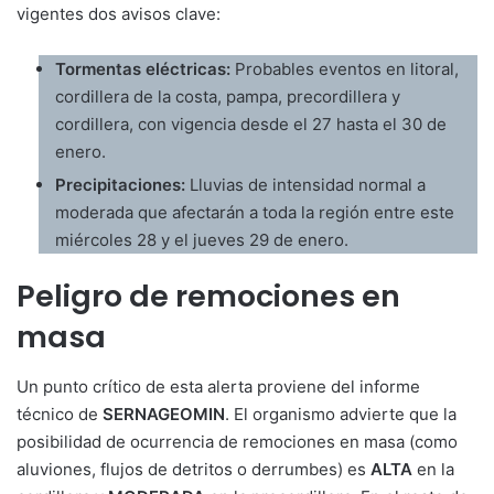
vigentes dos avisos clave:
Tormentas eléctricas:
Probables eventos en litoral,
cordillera de la costa, pampa, precordillera y
cordillera, con vigencia desde el 27 hasta el 30 de
enero.
Precipitaciones:
Lluvias de intensidad normal a
moderada que afectarán a toda la región entre este
miércoles 28 y el jueves 29 de enero.
Peligro de remociones en
masa
Un punto crítico de esta alerta proviene del informe
técnico de
SERNAGEOMIN
. El organismo advierte que la
posibilidad de ocurrencia de remociones en masa (como
aluviones, flujos de detritos o derrumbes) es
ALTA
en la