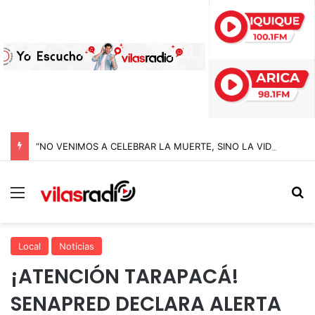
“NO VENIMOS A CELEBRAR LA MUERTE, SINO LA VIDA”: LA EMOTIVA ROMERÍA AL CEMENTERIO QUE MARCA EL CORAZÓN DE LA FIESTA DE SAN LORENZO
Menú
B
Local
Noticias
¡ATENCIÓN TARAPACÁ!
SENAPRED DECLARA ALERTA