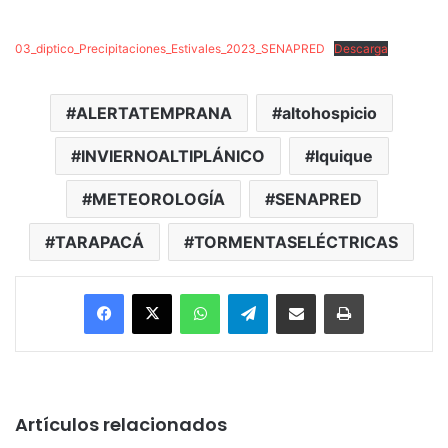
03_diptico_Precipitaciones_Estivales_2023_SENAPRED
Descarga
ALERTATEMPRANA
altohospicio
INVIERNOALTIPLÁNICO
Iquique
METEOROLOGÍA
SENAPRED
TARAPACÁ
TORMENTASELÉCTRICAS
Facebook
X
WhatsApp
Telegram
Enviar vía email
Imprimir
Artículos relacionados