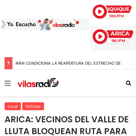
IRÁN CONDICIONA LA REAPERTURA DEL ESTRECHO DE ORMUZ Y EXIGE A ESTADOS UNIDOS EL FIN DEL BLOQUEO Y REPARACIONES DE GUERRA
Menú
B
Local
Noticias
ARICA: VECINOS DEL VALLE DE
LLUTA BLOQUEAN RUTA PARA