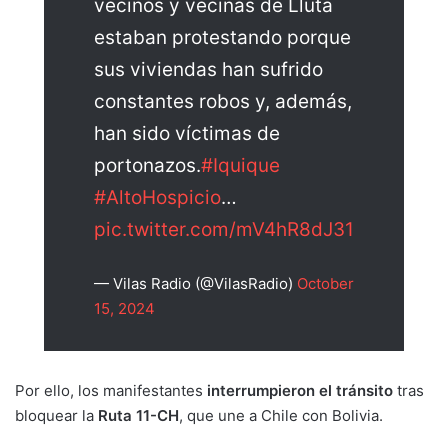
vecinos y vecinas de Lluta
estaban protestando porque
sus viviendas han sufrido
constantes robos y, además,
han sido víctimas de
portonazos.
#Iquique
#AltoHospicio
…
pic.twitter.com/mV4hR8dJ31
— Vilas Radio (@VilasRadio)
October
15, 2024
Por ello, los manifestantes
interrumpieron el tránsito
tras
bloquear la
Ruta 11-CH
, que une a Chile con Bolivia.