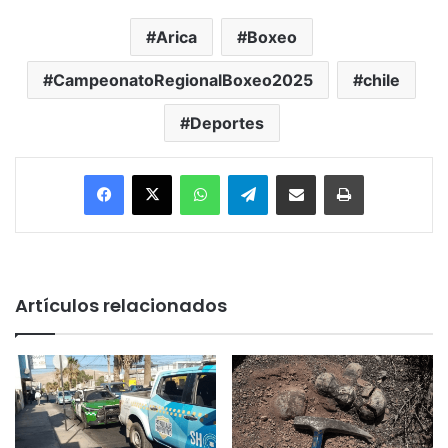
Arica
Boxeo
CampeonatoRegionalBoxeo2025
chile
Deportes
Facebook
X
WhatsApp
Telegram
Enviar vía email
Imprimir
Artículos relacionados