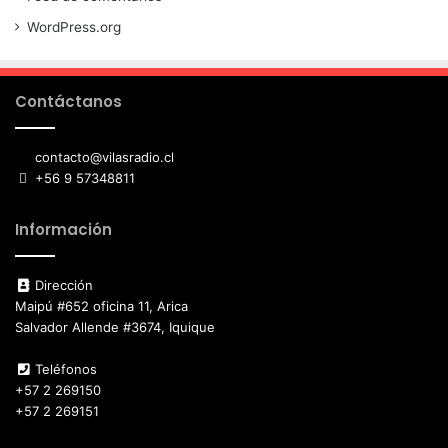
WordPress.org
Contáctanos
contacto@vilasradio.cl
+56 9 57348811
Información
Dirección
Maipú #652 oficina 11, Arica
Salvador Allende #3674, Iquique
Teléfonos
+57 2 269150
+57 2 269151