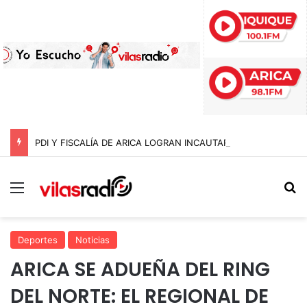
PDI Y FISCALÍA DE ARICA LOGRAN INCAUTAR 28 KILOS DE MARIHUANA OCULTOS EN UN CAMIÓN DE ALTO TONELAJE EN CHUNGARÁ
Menú
B
Deportes
Noticias
ARICA SE ADUEÑA DEL RING
DEL NORTE: EL REGIONAL DE