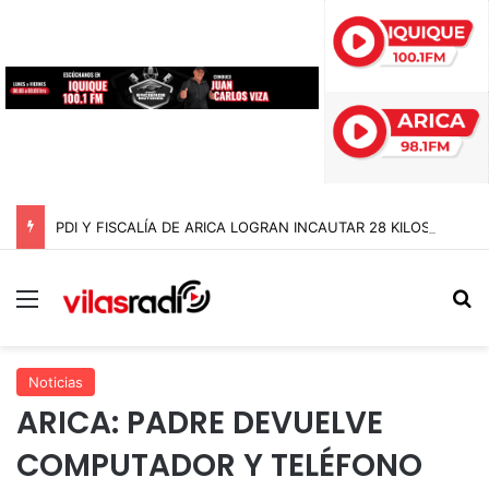
PDI Y FISCALÍA DE ARICA LOGRAN INCAUTAR 28 KILOS DE MARIHUANA OCULTOS EN UN CAMIÓN DE ALTO TONELAJE EN CHUNGARÁ
Menú
B
Noticias
ARICA: PADRE DEVUELVE
COMPUTADOR Y TELÉFONO