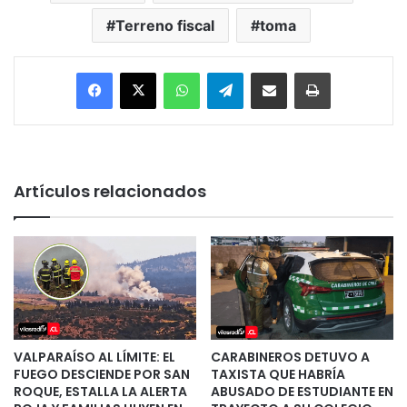
Terreno fiscal
toma
Facebook
X
WhatsApp
Telegram
Enviar vía email
Imprimir
Artículos relacionados
VALPARAÍSO AL LÍMITE: EL
CARABINEROS DETUVO A
FUEGO DESCIENDE POR SAN
TAXISTA QUE HABRÍA
ROQUE, ESTALLA LA ALERTA
ABUSADO DE ESTUDIANTE EN