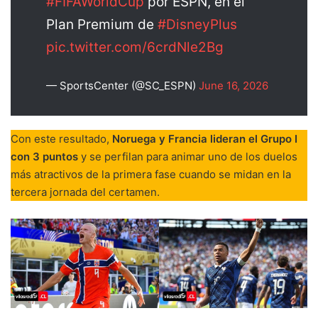
#FIFAWorldCup
por ESPN, en el
Plan Premium de
#DisneyPlus
pic.twitter.com/6crdNle2Bg
— SportsCenter (@SC_ESPN)
June 16, 2026
Con este resultado,
Noruega y Francia lideran el Grupo I
con 3 puntos
y se perfilan para animar uno de los duelos
más atractivos de la primera fase cuando se midan en la
tercera jornada del certamen.