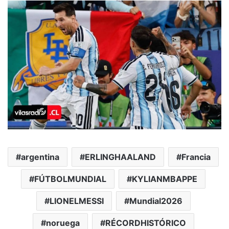
argentina
ERLINGHAALAND
Francia
FÚTBOLMUNDIAL
KYLIANMBAPPE
LIONELMESSI
Mundial2026
noruega
RÉCORDHISTÓRICO