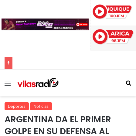
DEPORTES IQUIQUE VISITA A COBRELOA: EL LÍDER ABSOLUTO DE LA LIGA DE ASCENSO 2026
Menú
B
Deportes
Noticias
ARGENTINA DA EL PRIMER
GOLPE EN SU DEFENSA AL