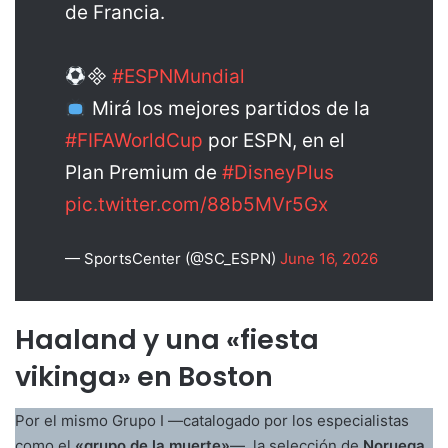
de Francia.

#ESPNMundial
Mirá los mejores partidos de la
#FIFAWorldCup
por ESPN, en el
Plan Premium de
#DisneyPlus
pic.twitter.com/88b5MVr5Gx
— SportsCenter (@SC_ESPN)
June 16, 2026
Haaland y una «fiesta
vikinga» en Boston
Por el mismo Grupo I —catalogado por los especialistas
como el
«grupo de la muerte»
—, la selección de
Noruega