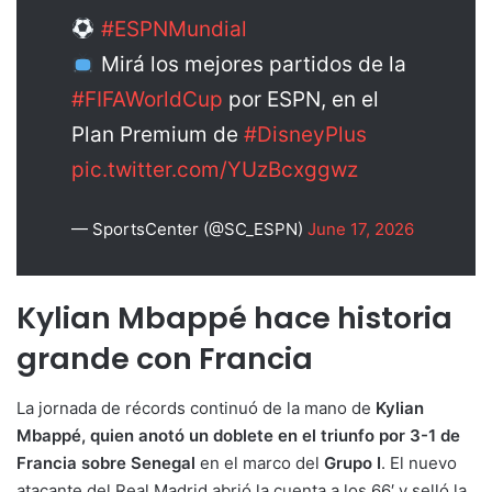
#ESPNMundial
Mirá los mejores partidos de la
#FIFAWorldCup
por ESPN, en el
Plan Premium de
#DisneyPlus
pic.twitter.com/YUzBcxggwz
— SportsCenter (@SC_ESPN)
June 17, 2026
Kylian Mbappé hace historia
grande con Francia
La jornada de récords continuó de la mano de
Kylian
Mbappé, quien anotó un doblete en el triunfo por 3-1 de
Francia sobre Senegal
en el marco del
Grupo I
. El nuevo
atacante del Real Madrid abrió la cuenta a los 66′ y selló la