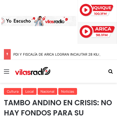
PDI Y FISCALÍA DE ARICA LOGRAN INCAUTAR 28 KILOS DE MARIHUANA OCULTOS EN UN CAMIÓN DE ALTO TONELAJE EN CHUNGARÁ
Menú
B
Cultura
Local
Nacional
Noticias
TAMBO ANDINO EN CRISIS: NO
HAY FONDOS PARA SU