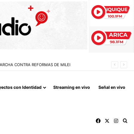
 LA NORMALIZACIÓN DE VÍNCULOS BILATERALES
yectos con Identidad
Streaming en vivo
Señal en vivo
Facebook
X
Instag
Bu