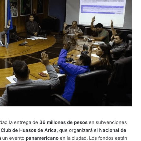
dad la entrega de
36 millones de pesos
en subvenciones
l
Club de Huasos de Arica
, que organizará el
Nacional de
rá un evento
panamericano
en la ciudad. Los fondos están