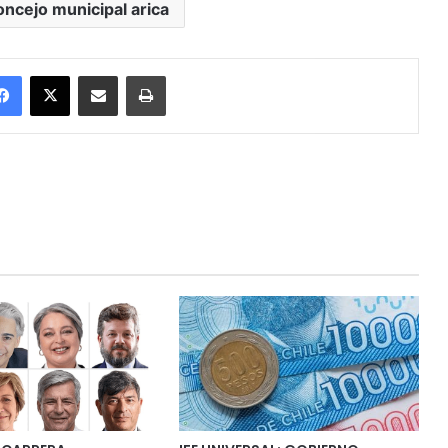
oncejo municipal arica
Facebook
X
Enviar vía email
Imprimir