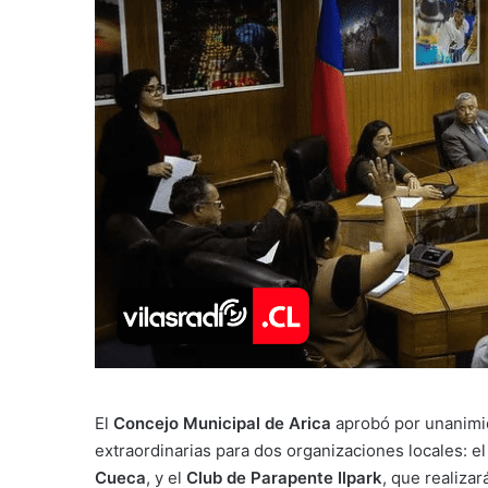
El
Concejo Municipal de Arica
aprobó por unanimi
extraordinarias para dos organizaciones locales: e
Cueca
, y el
Club de Parapente Ilpark
, que realiza