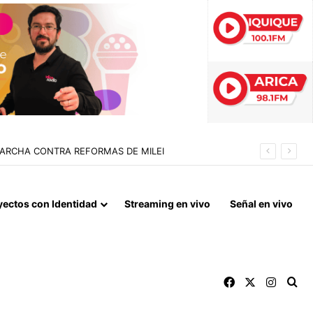
 LA NORMALIZACIÓN DE VÍNCULOS BILATERALES
yectos con Identidad
Streaming en vivo
Señal en vivo
Facebook
X
Instag
Bu
Archivos