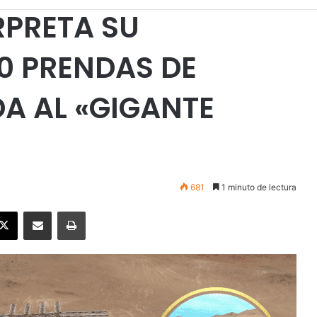
RPRETA SU
00 PRENDAS DE
A AL «GIGANTE
681
1 minuto de lectura
ebook
X
Enviar vía email
Imprimir