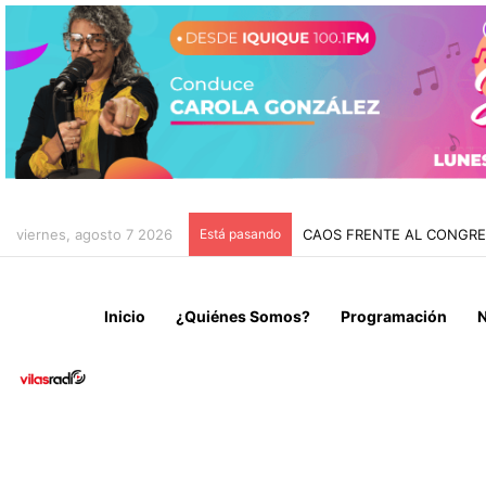
viernes, agosto 7 2026
Está pasando
CHILE Y VENEZUELA OFIC
Inicio
¿Quiénes Somos?
Programación
N
Local
Noticias