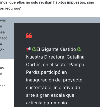
ños; que ellos no solo reciban hábitos impuestos, sino
ios recursos”
.
evar
se
esa
stacó
la
El Gigante Vestido
ión
Nuestra Directora, Catalina
Cortés, en el sector Pampa
ras
Perdíz participó en
de
inauguración del proyecto
der
sustentable, iniciativa de
arte a gran escala que
articula patrimonio