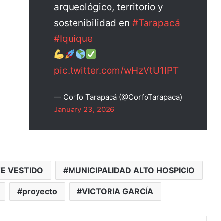
arqueológico, territorio y
sostenibilidad en
#Tarapacá
#Iquique
pic.twitter.com/wHzVtU1IPT
— Corfo Tarapacá (@CorfoTarapaca)
January 23, 2026
E VESTIDO
MUNICIPALIDAD ALTO HOSPICIO
proyecto
VICTORIA GARCÍA