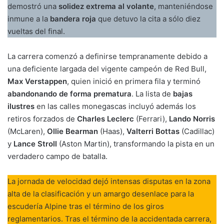
demostró una
solidez extrema al volante
, manteniéndose
inmune a la
bandera roja
que detuvo la cita a sólo diez
vueltas del final.
La carrera comenzó a definirse tempranamente debido a
una deficiente largada del vigente campeón de Red Bull,
Max Verstappen
, quien inició en primera fila y terminó
abandonando de forma prematura
. La lista de
bajas
ilustres
en las calles monegascas incluyó además los
retiros forzados de
Charles Leclerc
(Ferrari),
Lando Norris
(McLaren),
Ollie Bearman
(Haas),
Valterri Bottas
(Cadillac)
y
Lance Stroll
(Aston Martin), transformando la pista en un
verdadero campo de batalla.
La jornada de velocidad dejó intensas disputas en la zona
alta de la clasificación y un amargo desenlace para la
escudería Alpine tras el término de los giros
reglamentarios. Tras el término de la accidentada carrera,