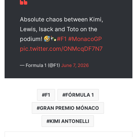
Absolute chaos between Kimi,
Lewis, Isack and Toto on the
podium!
#F1
#MonacoGP
pic.twitter.com/ONMcqDF7N7
— Formula 1 (@F1)
June 7, 2026
F1
FÓRMULA 1
GRAN PREMIO MÓNACO
KIMI ANTONELLI
Facebook
X
WhatsApp
Telegram
Enviar vía email
Imprimir