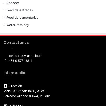
Acceder
Feed de entradas
Feed de comentarios
WordPress.org
Contáctanos
contacto@vilasradio.cl
+56 9 57348811
Información
Dirección
Maipú #652 oficina 11, Arica
Salvador Allende #3674, Iquique
Teléfonos