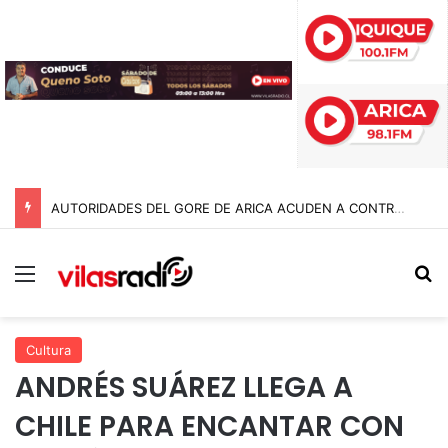
AUTORIDADES DEL GORE DE ARICA ACUDEN A CONTRALORÍA TRAS IRREGULARIDADES POR $95 MIL MILLONES EN LA GESTIÓN ANTERIOR
Menú
B
Cultura
ANDRÉS SUÁREZ LLEGA A
CHILE PARA ENCANTAR CON