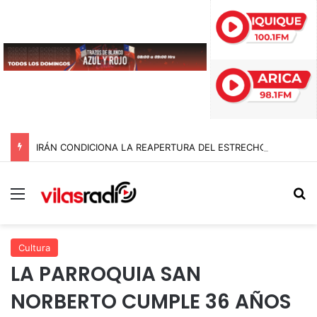
IRÁN CONDICIONA LA REAPERTURA DEL ESTRECHO DE ORMUZ Y EXIGE A ESTADOS UNIDOS EL FIN DEL BLOQUEO Y REPARACIONES DE GUERRA
Menú
B
Cultura
LA PARROQUIA SAN
NORBERTO CUMPLE 36 AÑOS