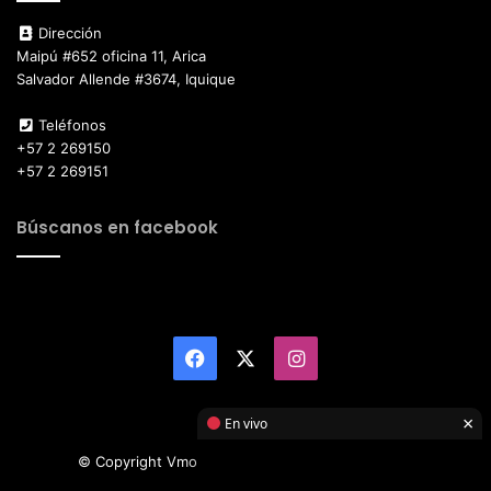
Dirección
Maipú #652 oficina 11, Arica
Salvador Allende #3674, Iquique
Teléfonos
+57 2 269150
+57 2 269151
Búscanos en facebook
Facebook
X
Instagram
×
En vivo
© Copyright Vmotor TI 2026, All Rights Reserved