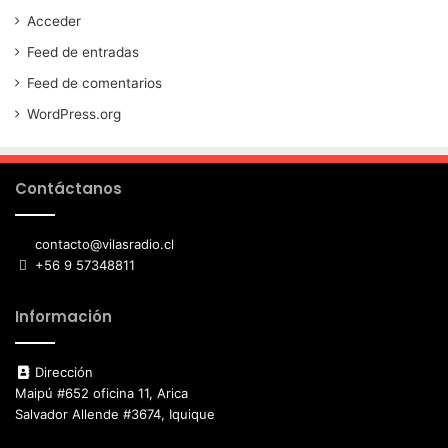
Acceder
Feed de entradas
Feed de comentarios
WordPress.org
Contáctanos
contacto@vilasradio.cl
+56 9 57348811
Información
Dirección
Maipú #652 oficina 11, Arica
Salvador Allende #3674, Iquique