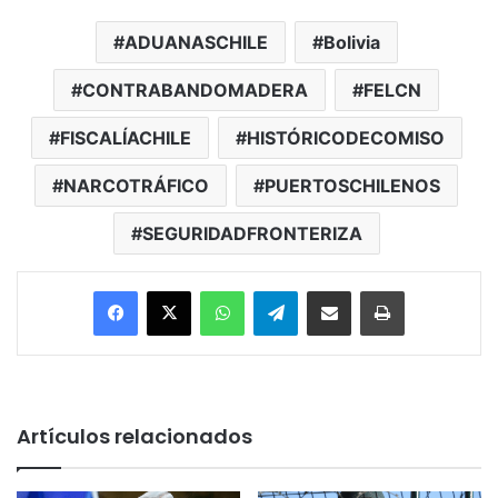
ADUANASCHILE
Bolivia
CONTRABANDOMADERA
FELCN
FISCALÍACHILE
HISTÓRICODECOMISO
NARCOTRÁFICO
PUERTOSCHILENOS
SEGURIDADFRONTERIZA
Facebook
X
WhatsApp
Telegram
Enviar vía email
Imprimir
Artículos relacionados