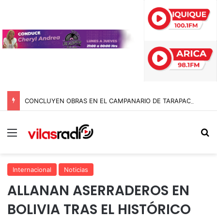
CONCLUYEN OBRAS EN EL CAMPANARIO DE TARAPACÁ Y GARANTIZAN LA SEGURIDAD PARA LA FIESTA DE SAN LORENZO
Menú
B
Internacional
Noticias
ALLANAN ASERRADEROS EN
BOLIVIA TRAS EL HISTÓRICO